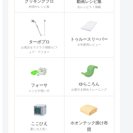
クッキングプロ
動画レシピ集
特徴やレシピ集
全レシピ５７掲載
トゥルースリーパー
ターボプロ
８年愛用レビュー
お風呂をラクラク掃除/ビフ
ォア・アフター
ゆらころん
フォーサ
お腹引き締めトレーニング
レシピや使い方
ホオンテック掛け布
ここひえ
団
夏に大人気！