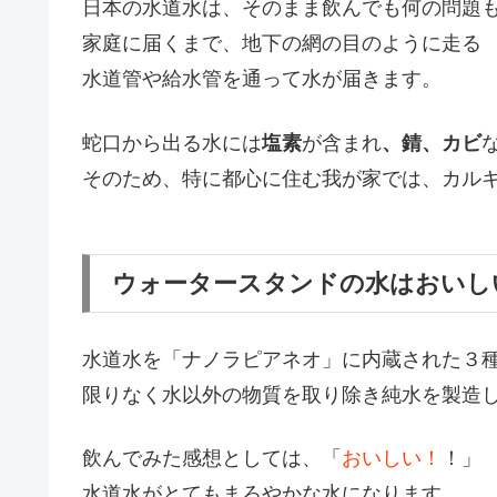
日本の水道水は、そのまま飲んでも何の問題も
家庭に届くまで、地下の網の目のように走る
水道管や給水管を通って水が届きます。
蛇口から出る水には
塩素
が含まれ
、錆、カビ
そのため、特に都心に住む我が家では、カル
ウォータースタンドの水はおいし
水道水を「ナノラピアネオ」に内蔵された３
限りなく水以外の物質を取り除き純水を製造
飲んでみた感想としては、「
おいしい！
！」
水道水がとてもまろやかな水になります。