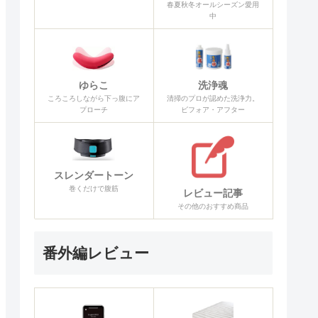
春夏秋冬オールシーズン愛用
中
ゆらこ
洗浄魂
ころころしながら下っ腹にア
清掃のプロが認めた洗浄力。
プローチ
ビフォア・アフター
スレンダートーン
巻くだけで腹筋
レビュー記事
その他のおすすめ商品
番外編レビュー