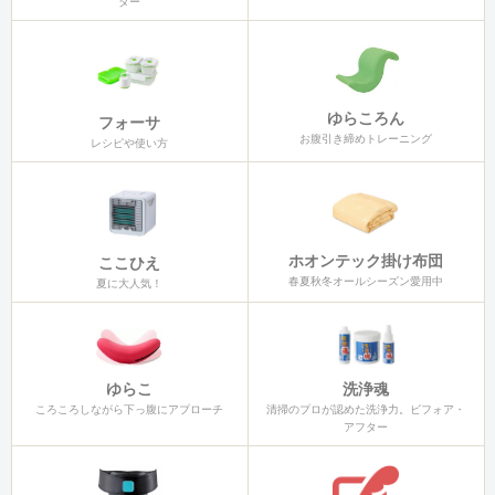
ター
ゆらころん
フォーサ
お腹引き締めトレーニング
レシピや使い方
ホオンテック掛け布団
ここひえ
春夏秋冬オールシーズン愛用中
夏に大人気！
ゆらこ
洗浄魂
ころころしながら下っ腹にアプローチ
清掃のプロが認めた洗浄力。ビフォア・
アフター