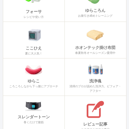
ゆらころん
フォーサ
お腹引き締めトレーニング
レシピや使い方
ホオンテック掛け布団
ここひえ
春夏秋冬オールシーズン愛用中
夏に大人気！
ゆらこ
洗浄魂
ころころしながら下っ腹にアプローチ
清掃のプロが認めた洗浄力。ビフォア・
アフター
スレンダートーン
巻くだけで腹筋
レビュー記事