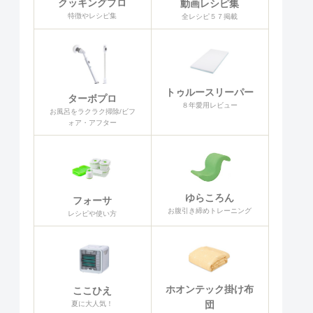
クッキングプロ
動画レシピ集
特徴やレシピ集
全レシピ５７掲載
トゥルースリーパー
ターボプロ
８年愛用レビュー
お風呂をラクラク掃除/ビフ
ォア・アフター
ゆらころん
フォーサ
お腹引き締めトレーニング
レシピや使い方
ホオンテック掛け布
ここひえ
団
夏に大人気！