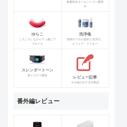
春夏秋冬オールシーズン愛用
中
ゆらこ
洗浄魂
ころころしながら下っ腹にア
清掃のプロが認めた洗浄力。
プローチ
ビフォア・アフター
スレンダートーン
巻くだけで腹筋
レビュー記事
その他のおすすめ商品
番外編レビュー