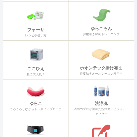
ゆらころん
フォーサ
お腹引き締めトレーニング
レシピや使い方
ホオンテック掛け布団
ここひえ
春夏秋冬オールシーズン愛用中
夏に大人気！
ゆらこ
洗浄魂
ころころしながら下っ腹にアプローチ
清掃のプロが認めた洗浄力。ビフォア・
アフター